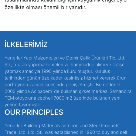
özellikte olması önemli bir yanıdır.
İLKELERİMİZ
Yenerler Yapı Malzemeleri ve Demir Çelik Ürünleri Tic. Ltd.
Şti., toptan yapı malzemeleri ve hammadde alımı ve satışı
yapmak amacıyla 1990 yılında kurulmuştur. Kuruluş
tarihinden günümüze kadar kesintisiz hizmet vererek ürün
portföyünü zaman içerisinde genişletmiştir. Bu nedenle
2003 yılında Acıbadem’ de bulunan şirket merkezi Samandıra
TEM otoyoluna cepheli 7000 m2 üzerinde bulunan yeni
yerine taşınmıştır.
OUR PRINCIPLES
Yenerler Building Materials and Iron and Steel Products
Trade. Ltd. Ltd. Sti. was established in 1990 to buy and sell